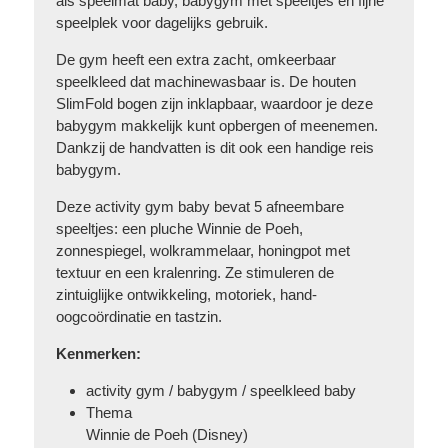
als speelmat baby, babygym met speeltjes en fijne
speelplek voor dagelijks gebruik.
De gym heeft een extra zacht, omkeerbaar
speelkleed dat machinewasbaar is. De houten
SlimFold bogen zijn inklapbaar, waardoor je deze
babygym makkelijk kunt opbergen of meenemen.
Dankzij de handvatten is dit ook een handige reis
babygym.
Deze activity gym baby bevat 5 afneembare
speeltjes: een pluche Winnie de Poeh,
zonnespiegel, wolkrammelaar, honingpot met
textuur en een kralenring. Ze stimuleren de
zintuiglijke ontwikkeling, motoriek, hand-
oogcoördinatie en tastzin.
Kenmerken:
activity gym / babygym / speelkleed baby
Thema
Winnie de Poeh (Disney)