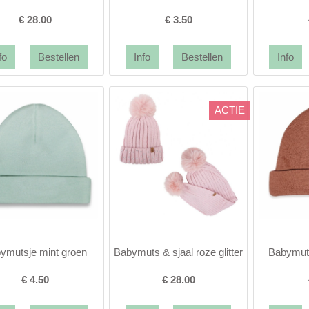
€
28.00
€
3.50
ACTIE
ymutsje mint groen
Babymuts & sjaal roze glitter
Babymuts
€
4.50
€
28.00