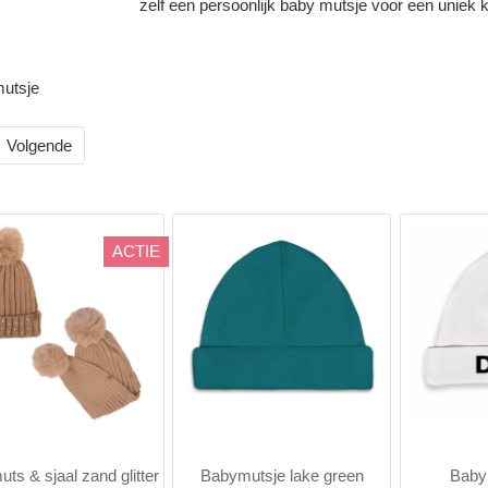
zelf een
persoonlijk baby mutsje
voor een uniek
mutsje
Volgende
ACTIE
ts & sjaal zand glitter
Babymutsje lake green
Baby