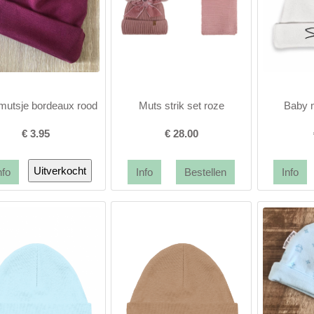
utsje bordeaux rood
Muts strik set roze
Baby 
€
3.95
€
28.00