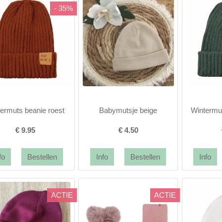
- 35%
ermuts beanie roest
Babymutsje beige
Wintermu
€
9.95
€
4.50
ACTIE
ACTIE