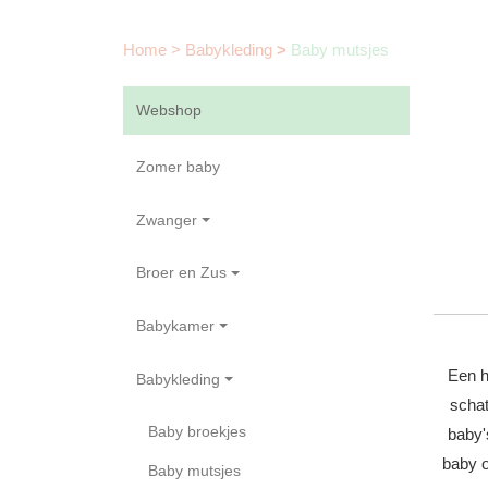
Home
>
Babykleding
>
Baby mutsjes
Webshop
Zomer baby
Zwanger
Broer en Zus
Babykamer
Een h
Babykleding
schat
Baby broekjes
baby'
baby o
Baby mutsjes