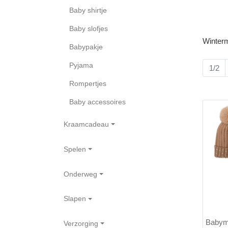
Baby shirtje
Baby slofjes
Winter
Babypakje
Pyjama
1/2
Rompertjes
Baby accessoires
Kraamcadeau
Spelen
Onderweg
Slapen
Babymu
Verzorging