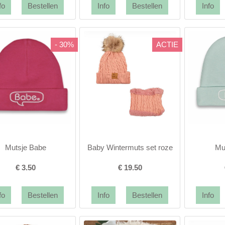
- 30%
ACTIE
Mutsje Babe
Baby Wintermuts set roze
Mu
€
3.50
€
19.50