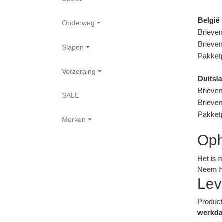
België
Onderweg
Brieve
Brieven
Slapen
Pakket
Verzorging
Duitsl
Brieven
SALE
Brieven
Pakket
Merken
Oph
Het is 
Neem hi
Lev
Product
werkd