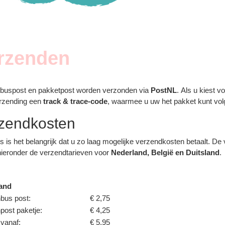
rzenden
nbuspost en pakketpost worden verzonden via
PostNL
. Als u kiest 
erzending een
track & trace-code
, waarmee u uw het pakket kunt vol
zendkosten
s is het belangrijk dat u zo laag mogelijke verzendkosten betaalt. 
hieronder de verzendtarieven voor
Nederland, België en Duitsland
.
and
bus post:
€ 2,75
post paketje:
€ 4,25
vanaf:
€ 5,95