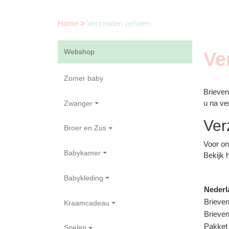
Home
>
Verzenden ophalen
Webshop
Ve
Zomer baby
Brieve
u na v
Zwanger
Ver
Broer en Zus
Voor on
Babykamer
Bekijk 
Babykleding
Nederl
Brieven
Kraamcadeau
Brieven
Pakket 
Spelen