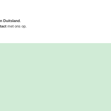
en Duitsland
.
tact
met ons op.