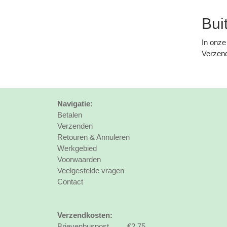
Bui
In onze
Verzend
Navigatie:
Betalen
Verzenden
Retouren & Annuleren
Werkgebied
Voorwaarden
Veelgestelde vragen
Contact
Verzendkosten:
Brievenbuspost €2,75