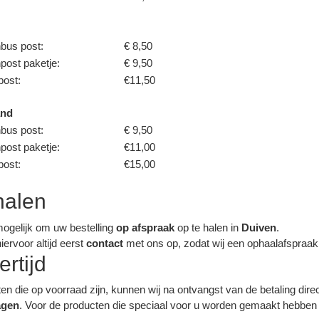
nbus post:
€ 8,50
post paketje:
€ 9,50
post:
€11,50
and
bus post:
€ 9,50
post paketje:
€11,00
post:
€15,00
alen
mogelijk om uw bestelling
op afspraak
op te halen in
Duiven
.
ervoor altijd eerst
contact
met ons op, zodat wij een ophaalafspraak
ertijd
en die op voorraad zijn, kunnen wij na ontvangst van de betaling dire
agen
. Voor de producten die speciaal voor u worden gemaakt hebben w