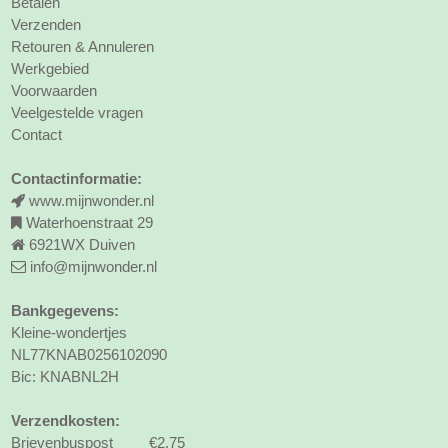
Betalen
Verzenden
Retouren & Annuleren
Werkgebied
Voorwaarden
Veelgestelde vragen
Contact
Contactinformatie:
www.mijnwonder.nl
Waterhoenstraat 29
6921WX Duiven
info@mijnwonder.nl
Bankgegevens:
Kleine-wondertjes
NL77KNAB0256102090
Bic: KNABNL2H
Verzendkosten:
Brievenbuspost €2,75