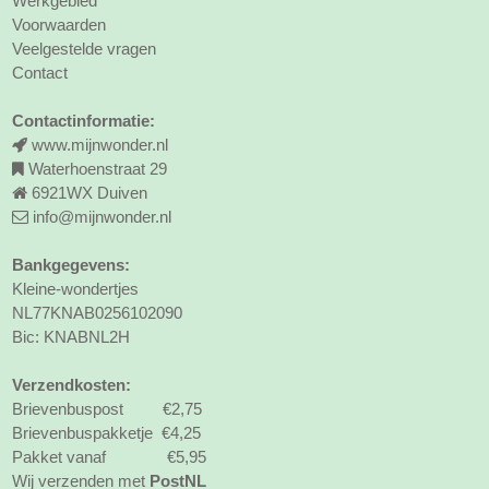
Werkgebied
Voorwaarden
Veelgestelde vragen
Contact
Contactinformatie:
www.mijnwonder.nl
Waterhoenstraat 29
6921WX Duiven
info@mijnwonder.nl
Bankgegevens:
Kleine-wondertjes
NL77KNAB0256102090
Bic: KNABNL2H
Verzendkosten:
Brievenbuspost €2,75
Brievenbuspakketje €4,25
Pakket vanaf €5,95
Wij verzenden met
PostNL