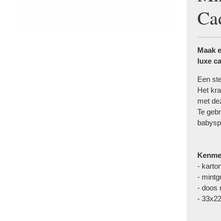
Ca
Maak e
luxe c
Een st
Het kr
met de
Te gebr
babysp
Kenme
- kart
​​​​​​- mi
​​​​- do
- 33x2