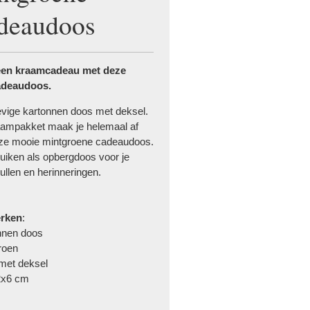
deaudoos
en kraamcadeau met deze
adeaudoos.
evige kartonnen doos met deksel.
aampakket maak je helemaal af
ze mooie mintgroene cadeaudoos.
uiken als opbergdoos voor je
ullen en herinneringen.
rken
:
onnen doos
ntgroen
os met deksel
2x6 cm