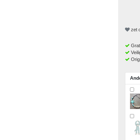
zet o
Grat
Veili
Orig
Ande