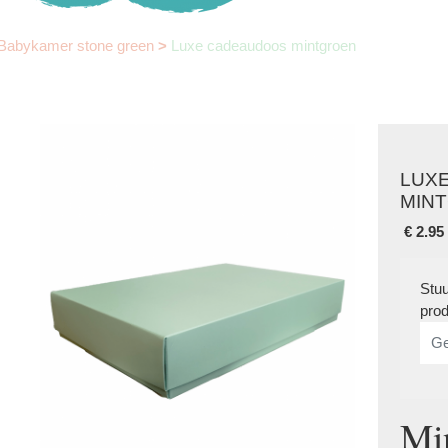
Babykamer stone green
>
Luxe cadeaudoos mintgroen
LUX
MIN
€
2.95
Stuu
prod
Mi