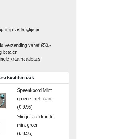
p mijn verlanglijstje
is verzending vanaf €50,-
g betalen
inele kraamcadeaus
re kochten ook
Speenkoord Mint
groene met naam
(
€ 9.95
)
Slinger aap knuffel
mint groen
(
€ 8.95
)