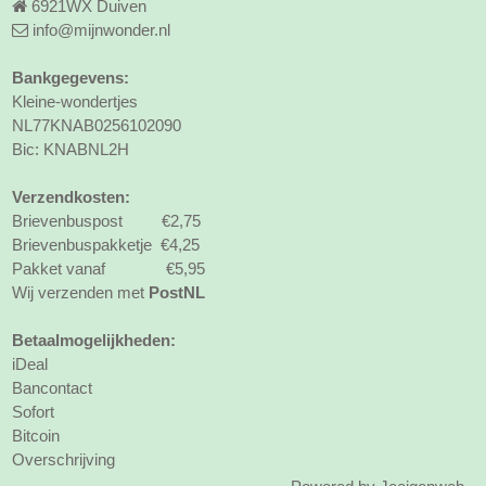
6921WX Duiven
info@mijnwonder.nl
Bankgegevens:
Kleine-wondertjes
NL77KNAB0256102090
Bic: KNABNL2H
Verzendkosten:
Brievenbuspost €2,75
Brievenbuspakketje €4,25
Pakket vanaf €5,95
Wij verzenden met
PostNL
Betaalmogelijkheden:
iDeal
Bancontact
Sofort
Bitcoin
Overschrijving