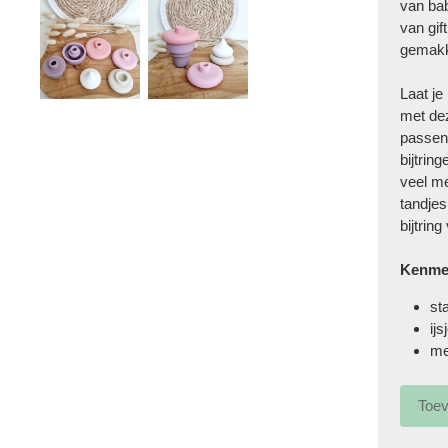
van bab
van gif
gemakk
Laat je
met de
passen 
bijtrin
veel m
tandjes
bijtrin
Kenme
st
ij
m