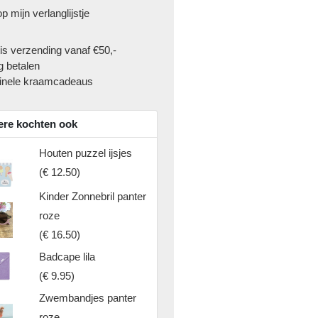
p mijn verlanglijstje
is verzending vanaf €50,-
g betalen
inele kraamcadeaus
re kochten ook
Houten puzzel ijsjes
(
€ 12.50
)
Kinder Zonnebril panter
roze
(
€ 16.50
)
Badcape lila
(
€ 9.95
)
Zwembandjes panter
roze