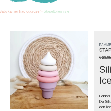
Babykamer lilac oudroze
>
Stapeltoren ijsje
RAMME
STAP
€ 23.9
Si
Ic
Lekker 
De Sili
een Ic