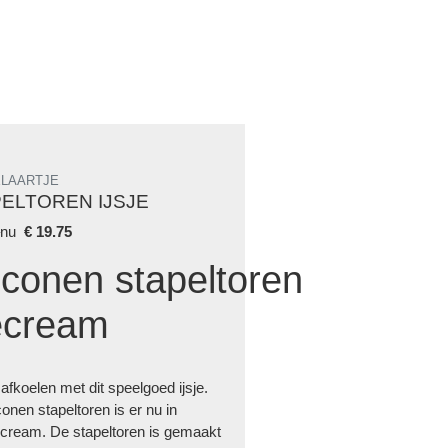
LAARTJE
ELTOREN IJSJE
5
nu
€
19.75
liconen stapeltoren
ecream
afkoelen met dit speelgoed ijsje.
conen stapeltoren is er nu in
ecream. De stapeltoren is gemaakt