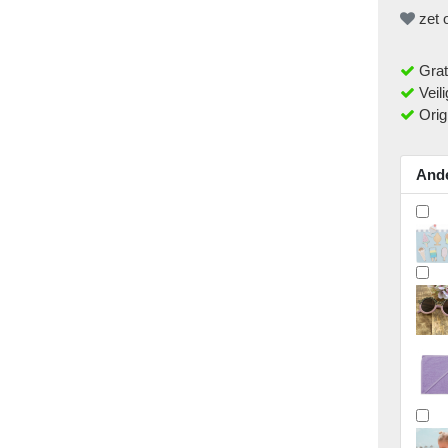
zet o
Grat
Veili
Orig
Ande