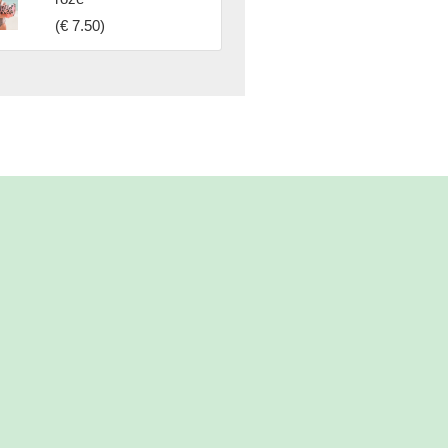
(
€ 7.50
)