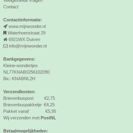
Veelgestelde vragen
Contact
Contactinformatie:
www.mijnwonder.nl
Waterhoenstraat 29
6921WX Duiven
info@mijnwonder.nl
Bankgegevens:
Kleine-wondertjes
NL77KNAB0256102090
Bic: KNABNL2H
Verzendkosten:
Brievenbuspost €2,75
Brievenbuspakketje €4,25
Pakket vanaf €5,95
Wij verzenden met
PostNL
Betaalmogelijkheden: