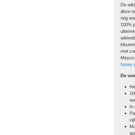
De wikk
deze oo
nóg wa
100% po
ultiem
wikkeld
kleuren
met co
Meyco w
honey 
De voo
He
10
w
In
Pa
vi
Mu
au