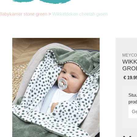
Babykamer stone green
>
Wikkeldeken cheetah groen
MEYC
WIK
GRO
€
19.9
Stuu
prod