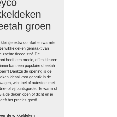
yco
kkeldeken
eetah groen
 kleintje extra comfort en warmte
ze wikkeldeken gemaakt van
ke zachte fleece stof. De
ant heeft een mooie, effen kleuren
innenkant een populaire cheetah
Roarrr! Dankzij de opening is de
eken ideaal voor gebruik in de
agen, wipstoel of autostoel met
drie- of vijfpuntsgordel. Te warm of
la de deken open of dicht en je
heeft het precies goed!
ver de wikkeldeken