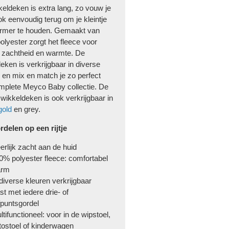
eldeken is extra lang, zo vouw je
k eenvoudig terug om je kleintje
rmer te houden. Gemaakt van
lyester zorgt het fleece voor
e zachtheid en warmte. De
eken is verkrijgbaar in diverse
 en mix en match je zo perfect
mplete Meyco Baby collectie. De
ikkeldeken is ook verkrijgbaar in
gold
en
grey
.
rdelen op een rijtje
erlijk zacht aan de huid
0% polyester fleece: comfortabel
arm
 diverse kleuren verkrijgbaar
st met iedere drie- of
jfpuntsgordel
ltifunctioneel: voor in de wipstoel,
tostoel of kinderwagen