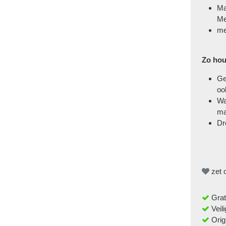
Ma
Me
m
Zo hou
Ge
oo
Wa
ma
Dr
zet o
Grat
Veili
Orig