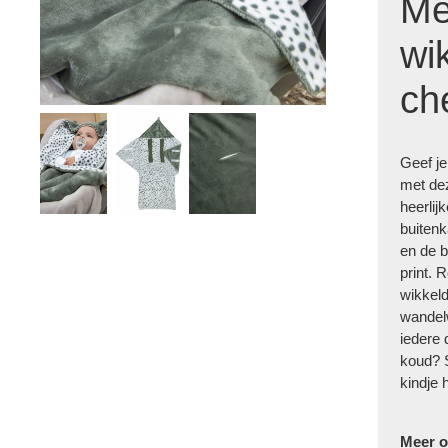
Me
wi
ch
Geef je
met de
heerlij
buitenk
en de b
print. 
wikkeld
wandelw
iedere 
koud? S
kindje 
Meer o