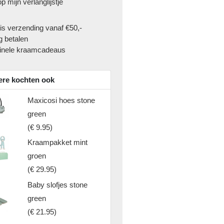
p mijn verlanglijstje
is verzending vanaf €50,-
g betalen
inele kraamcadeaus
re kochten ook
Maxicosi hoes stone
green
(
€ 9.95
)
Kraampakket mint
groen
(
€ 29.95
)
Baby slofjes stone
green
(
€ 21.95
)