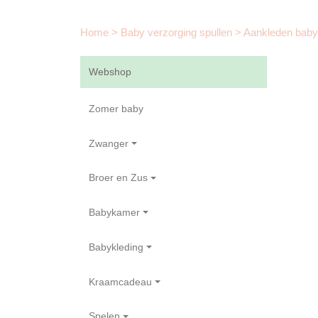
Home
>
Baby verzorging spullen
>
Aankleden bab
Webshop
Zomer baby
Zwanger
Broer en Zus
Babykamer
Babykleding
Kraamcadeau
Spelen