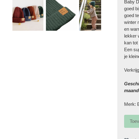
Baby D
goed bi
goed t
winter 
en warm
lekker 
kan tot
Een sup
je klein
Verkrij
Geschi
maande
Merk: 