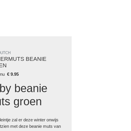
DUTCH
TERMUTS BEANIE
EN
0
nu
€
9.95
by beanie
ts groen
eintje zal er deze winter onwijs
itzien met deze beanie muts van