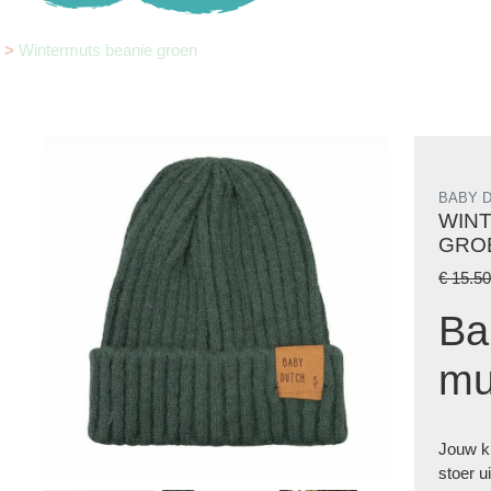
y
>
Wintermuts beanie groen
BABY 
WIN
GRO
€ 15.5
Ba
mu
Jouw kl
stoer u