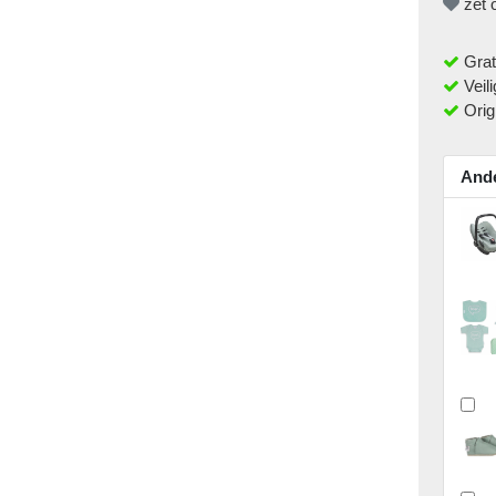
zet o
Grat
Veili
Orig
Ande