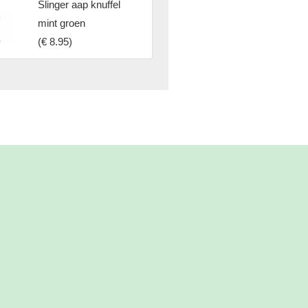
Slinger aap knuffel
mint groen
(
€ 8.95
)