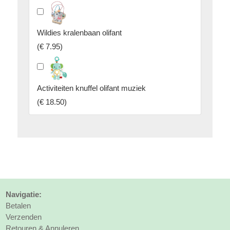
Wildies kralenbaan olifant
(
€ 7.95
)
Activiteiten knuffel olifant muziek
(
€ 18.50
)
Navigatie:
Betalen
Verzenden
Retouren & Annuleren