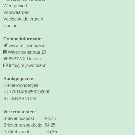
Werkgebied
Voorwaarden
Veelgestelde vragen
Contact
Contactinformatie:
www.mijnwonder.nl
Waterhoenstraat 29
6921WX Duiven
info@mijnwonder.nl
Bankgegevens:
Kleine-wondertjes
NL77KNAB0256102090
Bic: KNABNL2H
Verzendkosten:
Brievenbuspost €2,75
Brievenbuspakketje €4,25
Pakket vanaf €5,95