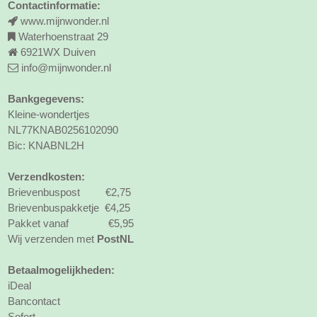
Contactinformatie:
www.mijnwonder.nl
Waterhoenstraat 29
6921WX Duiven
info@mijnwonder.nl
Bankgegevens:
Kleine-wondertjes
NL77KNAB0256102090
Bic: KNABNL2H
Verzendkosten:
Brievenbuspost €2,75
Brievenbuspakketje €4,25
Pakket vanaf €5,95
Wij verzenden met
PostNL
Betaalmogelijkheden:
iDeal
Bancontact
Sofort